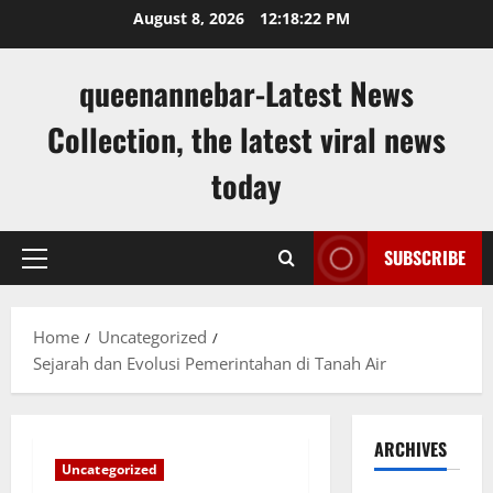
Skip
August 8, 2026
12:18:23 PM
to
content
queenannebar-Latest News
Collection, the latest viral news
today
SUBSCRIBE
Primary
Menu
Home
Uncategorized
Sejarah dan Evolusi Pemerintahan di Tanah Air
ARCHIVES
Uncategorized