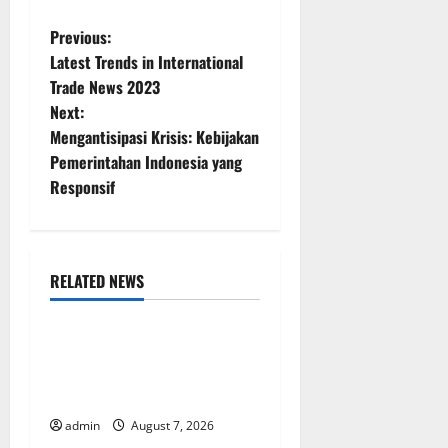
P
Previous:
Latest Trends in International
o
Trade News 2023
Next:
s
Mengantisipasi Krisis: Kebijakan
t
Pemerintahan Indonesia yang
Responsif
n
a
RELATED NEWS
v
Uncategorized
i
Latest Trends in World
g
Forest Fires: Causes and
Solutions
a
admin
August 7, 2026
Uncategorized