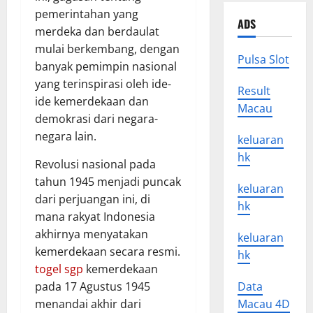
pemerintahan yang
ADS
merdeka dan berdaulat
mulai berkembang, dengan
Pulsa Slot
banyak pemimpin nasional
yang terinspirasi oleh ide-
Result
ide kemerdekaan dan
Macau
demokrasi dari negara-
negara lain.
keluaran
hk
Revolusi nasional pada
tahun 1945 menjadi puncak
keluaran
dari perjuangan ini, di
hk
mana rakyat Indonesia
akhirnya menyatakan
keluaran
kemerdekaan secara resmi.
hk
togel sgp
kemerdekaan
pada 17 Agustus 1945
Data
menandai akhir dari
Macau 4D