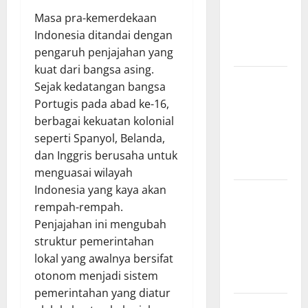
Forest
Fires:
Masa pra-kemerdekaan
Causes and
Indonesia ditandai dengan
Solutions
pengaruh penjajahan yang
kuat dari bangsa asing.
Climate
Sejak kedatangan bangsa
Change and
Portugis pada abad ke-16,
Its Impacts:
berbagai kekuatan kolonial
Latest
seperti Spanyol, Belanda,
Global
dan Inggris berusaha untuk
Flood News
menguasai wilayah
Indonesia yang kaya akan
Latest
rempah-rempah.
News of
Penjajahan ini mengubah
Erupting
struktur pemerintahan
Volcanoes
lokal yang awalnya bersifat
Around the
otonom menjadi sistem
World
pemerintahan yang diatur
Understanding