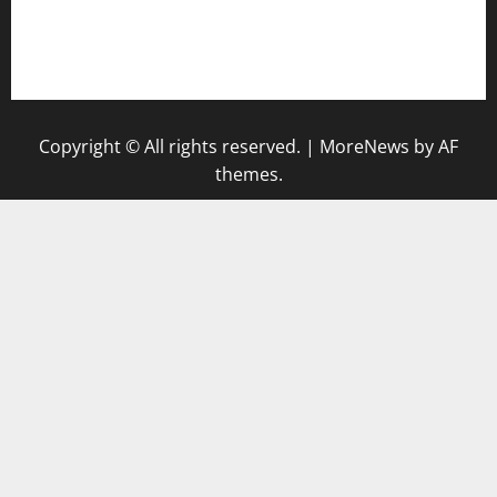
pauseitivelyvegan.com
nakedvegansc.com
gazalismediterraneancuisine.com
Copyright © All rights reserved.
|
MoreNews
by AF
themes.