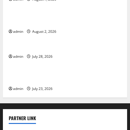
Uncategorized
Climate Change and Its Impacts: Latest Global Flood
News
admin
August 2, 2026
Uncategorized
Latest News of Erupting Volcanoes Around the World
admin
July 28, 2026
Uncategorized
Understanding World Tsunamis: Their Causes and
Impacts
admin
July 23, 2026
PARTNER LINK