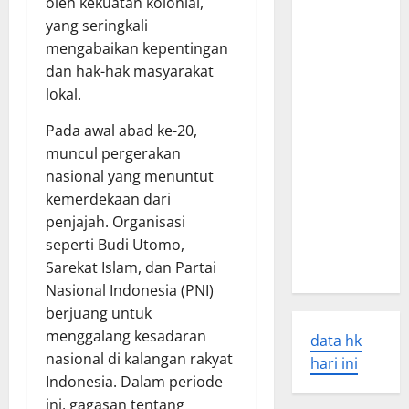
oleh kekuatan kolonial,
World
yang seringkali
Tsunamis:
mengabaikan kepentingan
Their
dan hak-hak masyarakat
Causes and
lokal.
Impacts
Pada awal abad ke-20,
The Latest
muncul pergerakan
World
nasional yang menuntut
Earthquakes:
kemerdekaan dari
Seismic
penjajah. Organisasi
Awakening
seperti Budi Utomo,
in 2023
Sarekat Islam, dan Partai
Nasional Indonesia (PNI)
berjuang untuk
menggalang kesadaran
data hk
nasional di kalangan rakyat
hari ini
Indonesia. Dalam periode
ini, gagasan tentang