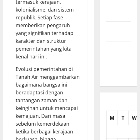
termasuk kerajaan,
November
kolonialisme, dan sistem
2025
republik. Setiap fase
memberikan pengaruh
October
yang signifikan terhadap
2025
karakter dan struktur
September
pemerintahan yang kita
2025
kenal hari ini.
August
Evolusi pemerintahan di
2025
Tanah Air menggambarkan
bagaimana bangsa ini
beradaptasi dengan
tantangan zaman dan
keinginan untuk mencapai
kemajuan. Dari masa
M
T
W
sebelum kemerdekaan,
ketika berbagai kerajaan
berkuasa, hingga